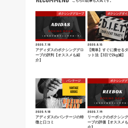
こちらの記事も人気です。
ボクシンググローブ
ボクシングダイ
2020.7.18
2020.8.15
アディダスのボクシンググロ
【簡単】すぐに痩せる
ーブの評判【オススメも紹
ット法【3日で2kg減】
介】
バンテージ
ボクシンググ
2020.9.18
2020.7.19
アディダスのバンテージの特
リーボックのボクシン
徴と口コミ
ーブの評価【オススメ
介】