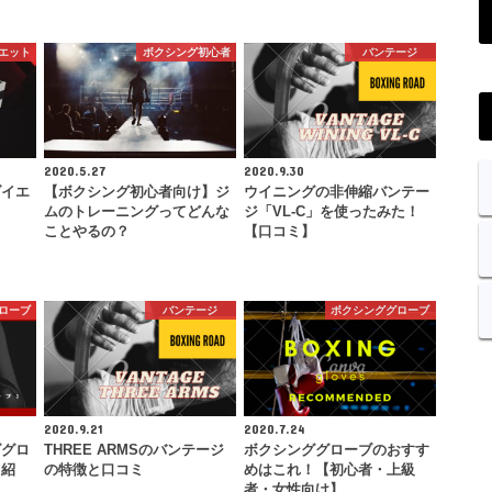
エット
ボクシング初心者
バンテージ
2020.5.27
2020.9.30
ダイエ
【ボクシング初心者向け】ジ
ウイニングの非伸縮バンテー
ムのトレーニングってどんな
ジ「VL-C」を使ったみた！
ことやるの？
【口コミ】
ローブ
バンテージ
ボクシンググローブ
2020.9.21
2020.7.24
ググロ
THREE ARMSのバンテージ
ボクシンググローブのおすす
も紹
の特徴と口コミ
めはこれ！【初心者・上級
者・女性向け】