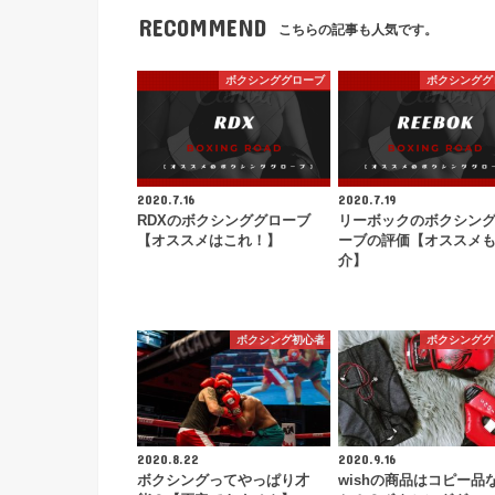
RECOMMEND
こちらの記事も人気です。
ボクシンググローブ
ボクシンググ
2020.7.16
2020.7.19
RDXのボクシンググローブ
リーボックのボクシン
【オススメはこれ！】
ーブの評価【オススメ
介】
ボクシング初心者
ボクシンググ
2020.8.22
2020.9.16
ボクシングってやっぱり才
wishの商品はコピー品