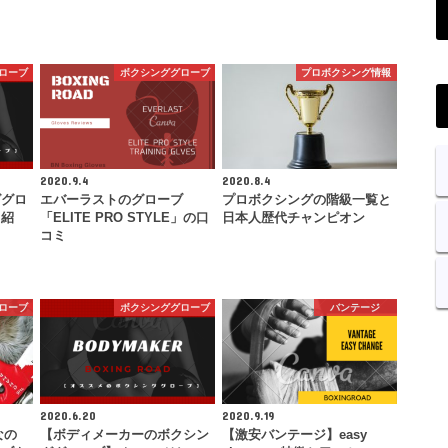
ローブ
ボクシンググローブ
プロボクシング情報
2020.9.4
2020.8.4
ググロ
エバーラストのグローブ
プロボクシングの階級一覧と
も紹
「ELITE PRO STYLE」の口
日本人歴代チャンピオン
コミ
ローブ
ボクシンググローブ
バンテージ
2020.6.20
2020.9.19
なの
【ボディメーカーのボクシン
【激安バンテージ】easy