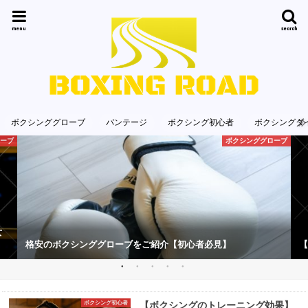
menu
search
ボクシンググローブ
バンテージ
ボクシング初心者
ボクシングダ
ローブ
ボクシンググローブ
女
格安のボクシンググローブをご紹介【初心者必見】
【
ボクシング初心者
【ボクシングのトレーニング効果】