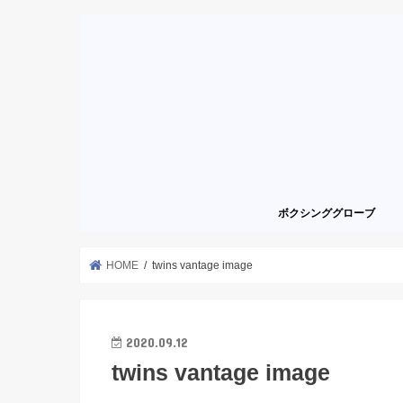
ボクシンググローブ
HOME
twins vantage image
2020.09.12
twins vantage image