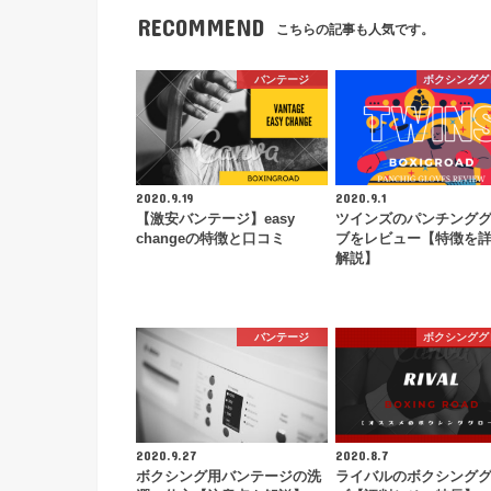
RECOMMEND
こちらの記事も人気です。
バンテージ
ボクシンググ
2020.9.19
2020.9.1
【激安バンテージ】easy
ツインズのパンチング
changeの特徴と口コミ
ブをレビュー【特徴を
解説】
バンテージ
ボクシンググ
2020.9.27
2020.8.7
ボクシング用バンテージの洗
ライバルのボクシング