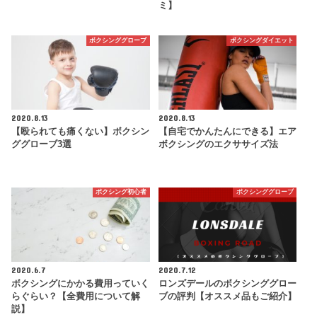
ミ】
ボクシンググローブ
ボクシングダイエット
2020.8.13
2020.8.13
【殴られても痛くない】ボクシン
【自宅でかんたんにできる】エア
ググローブ3選
ボクシングのエクササイズ法
ボクシング初心者
ボクシンググローブ
2020.6.7
2020.7.12
ボクシングにかかる費用っていく
ロンズデールのボクシンググロー
らぐらい？【全費用について解
ブの評判【オススメ品もご紹介】
説】