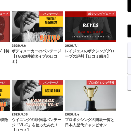
ローブ
バンテージ
ボクシンググローブ
2020.9.6
2020.7.1
ブ【特
ボディメーカーのバンテージ
レイジェスのボクシンググロ
【TG328伸縮タイプの口コ
ーブの評判【口コミ紹介】
ミ】
ージ
バンテージ
プロボクシング情報
2020.9.30
2020.8.4
【特徴
ウイニングの非伸縮バンテー
プロボクシングの階級一覧と
ジ「VL-C」を使ったみた！
日本人歴代チャンピオン
【口コミ】