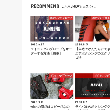
RECOMMEND
こちらの記事も人気です。
ボクシンググローブ
ボクシングダイ
2020.6.27
2020.8.13
ウイニングのグローブをオー
【自宅でかんたんにで
ダーする方法【簡単】
エアボクシングのエク
ズ法
ボクシンググローブ
ボクシンググ
2020.9.16
2020.8.7
wishの商品はコピー品なの
ライバルのボクシング