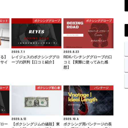
エット
ボクシンググローブ
ボクシンググローブ
2020.7.1
2020.8.23
きる】
レイジェスのボクシンググロ
RDXパンチンググローブの口
ササイ
ーブの評判【口コミ紹介】
コミ【実際に使ってみた感
想】
ローブ
ボクシング初心者
バンテージ
2020.6.13
2020.10.6
グロー
【ボクシングジムの値段】東
ボクシング用バンテージの長